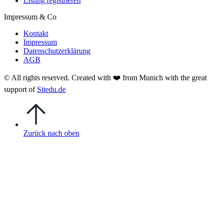
Listing registrieren
Impressum & Co
Kontakt
Impressum
Datenschutzerklärung
AGB
© All rights reserved. Created with
❤️
from Munich with the great
support of
Sitedu.de
Zurück nach oben
Anmelden
Das Passwort muss mindestens 8
Zeichen aus Zahlen und Buchstaben enthalten, mindestens 1