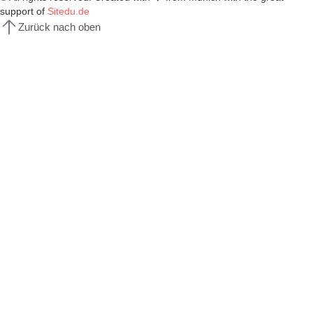
support of
Sitedu.de
Zurück nach oben
Anmelden
Das Passwort muss mindestens 8
Zeichen aus Zahlen und Buchstaben enthalten, mindestens 1
Großbuchstaben enthalten
Ich möchte mich als Ausbilder anmelden
Ich bin mit der Speicherung und Verarbeitung meiner Daten durch
diese Website einverstanden.
Datenschutzerklärung
Daten Merken
Anmelden
Anmelden