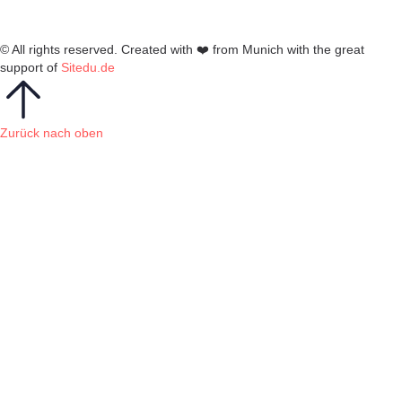
© All rights reserved. Created with
❤️
from Munich with the great
support of
Sitedu.de
Zurück nach oben
Anmelden
Das Passwort muss mindestens 8
Zeichen aus Zahlen und Buchstaben enthalten, mindestens 1
Großbuchstaben enthalten
Ich möchte mich als Ausbilder anmelden