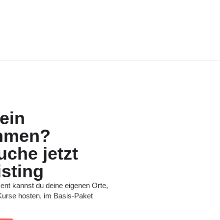
dein
hmen?
che jetzt
isting
nt kannst du deine eigenen Orte,
urse hosten, im Basis-Paket